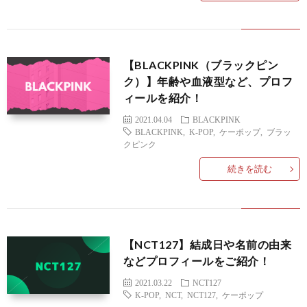
ー
【BLACKPINK（ブラックピン
ク）】年齢や血液型など、プロフ
ィールを紹介！
2021.04.04
BLACKPINK
BLACKPINK
,
K-POP
,
ケーポップ
,
ブラッ
クピンク
続きを読む
【NCT127】結成日や名前の由来
などプロフィールをご紹介！
2021.03.22
NCT127
K-POP
,
NCT
,
NCT127
,
ケーポップ