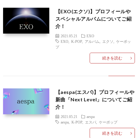
【EXO(エクソ)】プロフィールや
情
い
ラ
スペシャルアルバムについてご紹
介！
報
合
イ
2021.05.21
EXO
EXO
,
K-POP
,
アルバム
,
エクソ
,
ケーポッ
わ
バ
プ
続きを読む
せ
シ
ー
【aespa(エスパ)】プロフィールや
ポ
新曲「Next Level」についてご紹
介！
リ
2021.05.21
aespa
aespa
,
K-POP
,
エスパ
,
ケーポップ
シ
続きを読む