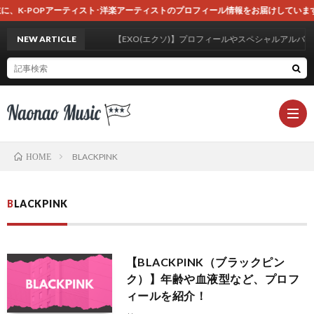
】では主に、K-POPアーティスト･洋楽アーティストのプロフィール情報をお届けしていま
NEW ARTICLE
【EXO(エクソ)】プロフィールやスペシャルアルバ
BLACKPINK
HOME
ホ
BLACKPINK
ー
運
【BLACKPINK（ブラックピン
ム
営
お
ク）】年齢や血液型など、プロフ
ィールを紹介！
者
問
プ