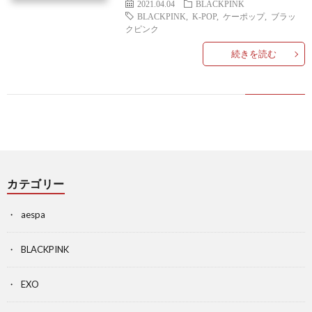
2021.04.04
BLACKPINK
BLACKPINK
,
K-POP
,
ケーポップ
,
ブラッ
情
い
ラ
クピンク
続きを読む
報
合
イ
わ
バ
せ
シ
ー
カテゴリー
aespa
ポ
BLACKPINK
リ
EXO
シ